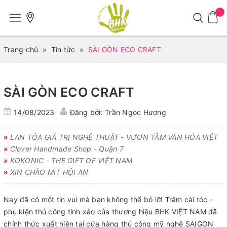
Trang chủ
»
Tin tức
»
SÀI GÒN ECO CRAFT
SÀI GÒN ECO CRAFT
14/08/2023
Đăng bởi: Trần Ngọc Hương
»
LAN TỎA GIÁ TRỊ NGHỆ THUẬT - VƯƠN TẦM VĂN HÓA VIỆT
»
Clover Handmade Shop - Quận 7
»
KOKONIC - THE GIFT OF VIỆT NAM
»
XIN CHÀO MIT HỘI AN
Nay đã có một tin vui mà bạn không thể bỏ lỡ! Trâm cài tóc -
phụ kiện thủ công tinh xảo của thương hiệu BHK VIỆT NAM đã
chính thức xuất hiện tại cửa hàng thủ công mỹ nghệ SAIGON