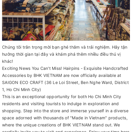
Chúng tôi trân trọng mời bạn ghé thăm và trải nghiệm. Hãy tận
hưởng thời gian tại đây và khám phá thêm nhiều điều thú vị
khác!
Exciting News You Can't Miss! Hairpins - Exquisite Handcrafted
Accessories by BHK VIETNAM are now officially available at
SAIGON ECO CRAFT (36 Le Loi Street, Ben Nghe Ward, District
1, Ho Chi Minh City)
This is an exceptional opportunity for both Ho Chi Minh City
residents and visiting tourists to indulge in exploration and
shopping. Step into the store and immerse yourself in a diverse
space adorned with thousands of "Made in Vietnam" products,
where the unique creations of BHK VIETNAM stand out. We
cordially invite you to visit and experience. Enjoy your time here