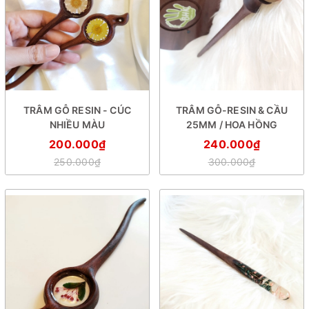
TRÂM GỖ RESIN - CÚC
TRÂM GỖ-RESIN & CẦU
NHIỀU MÀU
25MM / HOA HỒNG
200.000₫
240.000₫
250.000₫
300.000₫