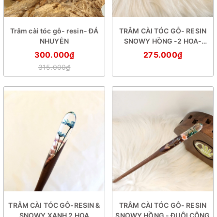
Trâm cài tóc gỗ- resin- ĐÁ
TRÂM CÀI TÓC GỖ- RESIN
NHUYỄN
SNOWY HỒNG -2 HOA-
DƯƠNG SỈ
300.000₫
275.000₫
315.000₫
TRÂM CÀI TÓC GỖ-RESIN &
TRÂM CÀI TÓC GỖ- RESIN
SNOWY XANH 2 HOA
SNOWY HỒNG - ĐUÔI CÔNG