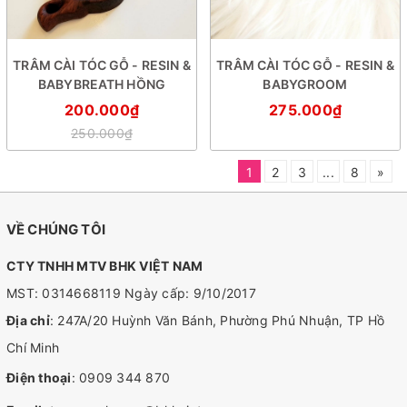
TRÂM CÀI TÓC GỖ - RESIN &
TRÂM CÀI TÓC GỖ - RESIN &
BABYBREATH HỒNG
BABYGROOM
200.000₫
275.000₫
250.000₫
1
2
3
...
8
»
VỀ CHÚNG TÔI
CTY TNHH MTV BHK VIỆT NAM
MST: 0314668119 Ngày cấp: 9/10/2017
Địa chỉ
: 247A/20 Huỳnh Văn Bánh, Phường Phú Nhuận, TP Hồ
Chí Minh
Điện thoại
:
0909 344 870