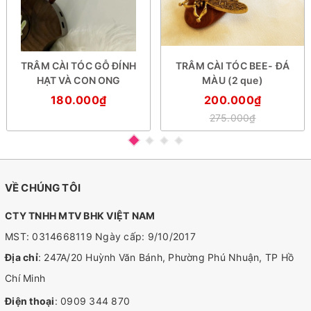
TRÂM CÀI TÓC GỖ ĐÍNH
TRÂM CÀI TÓC BEE- ĐÁ
HẠT VÀ CON ONG
MÀU (2 que)
180.000₫
200.000₫
275.000₫
VỀ CHÚNG TÔI
CTY TNHH MTV BHK VIỆT NAM
MST: 0314668119 Ngày cấp: 9/10/2017
Địa chỉ
: 247A/20 Huỳnh Văn Bánh, Phường Phú Nhuận, TP Hồ
Chí Minh
Điện thoại
:
0909 344 870