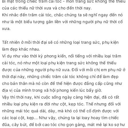
Bí mật trong chiếc trâm cài tóc - món trang sức không thể thiếu
của các thiếu nữ thời xưa và cho đến thời nay.
Khi nhắc đến trâm cài tóc, chắc chúng ta sẽ nghĩ ngay đến nó
như là một biểu tượng gắn liền với những người phụ nữ thời cổ
xưa.
Tất nhiên ở mỗi thời đại sẽ có những loại trang sức, phụ kiện
làm đẹp khác nhau.
Ví dụ như vào thời kỳ phong kiến, nổi tiếng với nhiều loại trâm
cài tóc, nó như một loại phụ kiện trang sức không thể thiếu
được của những người phụ nữ xưa. Đối với mỗi chị em phụ nữ ở
thời đại này, những chiếc trâm cài tóc không chỉ để làm đẹp
cho bản thân mà nó còn để thể hiện được đẳng cấp cũng như
địa vị của mình trong xã hội phong kiến lúc bấy giờ.
Vậy thì thời nay, khi cuộc sống ngày càng hiện đại, đã có rất
nhiều loại phụ kiện ra đời như cột, kẹp tóc. Thế nhưng đối với
những mái tóc quá dài, dày, mà khó có thể cố định được với
các loại cột, kẹp... Như vậy, chúng ta lại loay hoay tìm chiếc
đũa, cây bút, để bới cao tóc cho gọn gàng, mát mẻ lại ko sợ hư