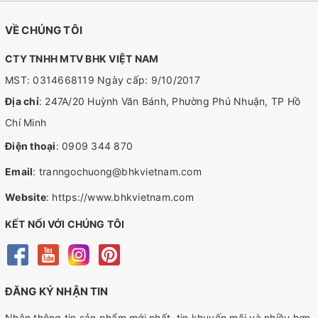
VỀ CHÚNG TÔI
CTY TNHH MTV BHK VIỆT NAM
MST: 0314668119 Ngày cấp: 9/10/2017
Địa chỉ
: 247A/20 Huỳnh Văn Bánh, Phường Phú Nhuận, TP Hồ
Chí Minh
Điện thoại
:
0909 344 870
Email
:
tranngochuong@bhkvietnam.com
Website
:
https://www.bhkvietnam.com
KẾT NỐI VỚI CHÚNG TÔI
ĐĂNG KÝ NHẬN TIN
Nhận thông tin sản phẩm mới nhất, tin khuyến mãi và nhiều hơn