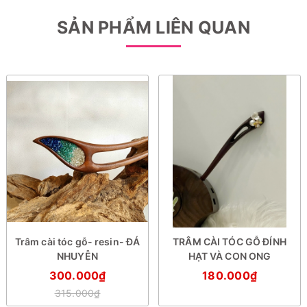
SẢN PHẨM LIÊN QUAN
Trâm cài tóc gỗ- resin- ĐÁ
TRÂM CÀI TÓC GỖ ĐÍNH
NHUYỄN
HẠT VÀ CON ONG
300.000₫
180.000₫
315.000₫