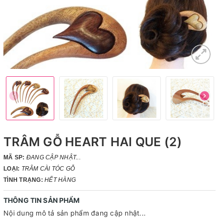
TRÂM GỖ HEART HAI QUE (2)
MÃ SP:
ĐANG CẬP NHẬT...
LOẠI:
TRÂM CÀI TÓC GỖ
TÌNH TRẠNG:
HẾT HÀNG
THÔNG TIN SẢN PHẨM
Nội dung mô tả sản phẩm đang cập nhật...