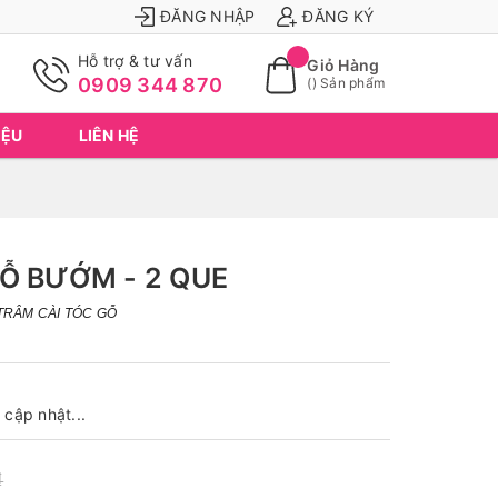
ĐĂNG NHẬP
ĐĂNG KÝ
Hỗ trợ & tư vấn
Giỏ Hàng
0909 344 870
(
) Sản phẩm
IỆU
LIÊN HỆ
Ỗ BƯỚM - 2 QUE
TRÂM CÀI TÓC GỖ
cập nhật...
₫