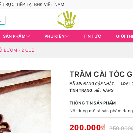
 TRỰC TIẾP TẠI BHK VIỆT NAM
SẢN PHẨM
PHỤ KIỆN
TIN TỨC
GIỚI TH
Ỗ BƯỚM - 2 QUE
TRÂM CÀI TÓC G
MÃ SP:
ĐANG CẬP NHẬT...
LOẠI:
TÌNH TRẠNG:
HẾT HÀNG
THÔNG TIN SẢN PHẨM
Nội dung mô tả sản phẩm đang 
200.000₫
250.000