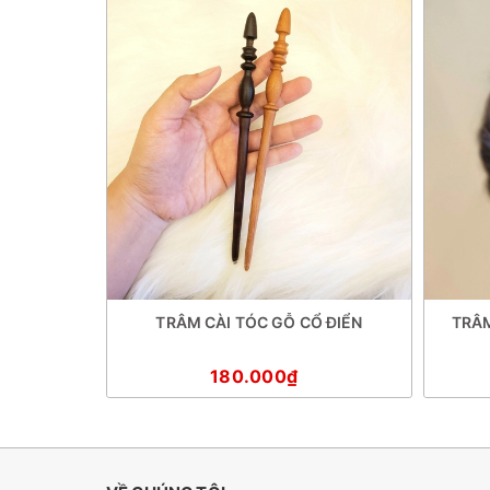
MPLE 7
TRÂM CÀI TÓC GỖ CỔ ĐIỂN
TRÂM
180.000₫