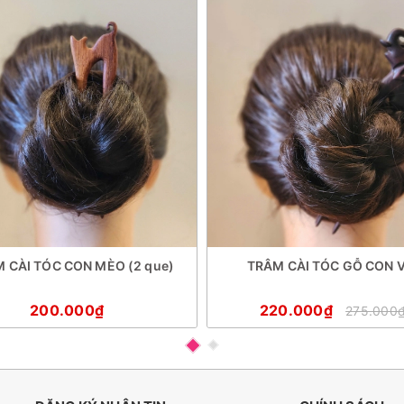
 CÀI TÓC CON MÈO (2 que)
TRÂM CÀI TÓC GỖ CON V
200.000₫
220.000₫
275.000