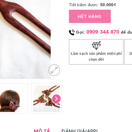
Tiết kiệm được:
50.000₫
HẾT HÀNG
0909 344 870
Gọi:
để đ
Làm sạch sản phẩm miến phí
G
chọn đời
MÔ TẢ
ĐÁNH GIÁ(APP)