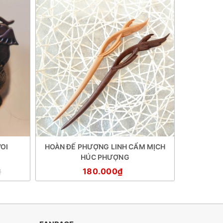
OI
HOÀN ĐẾ PHƯỢNG LINH CẨM MỊCH
TRÂM 
HÚC PHƯỢNG
180.000₫
18
₫