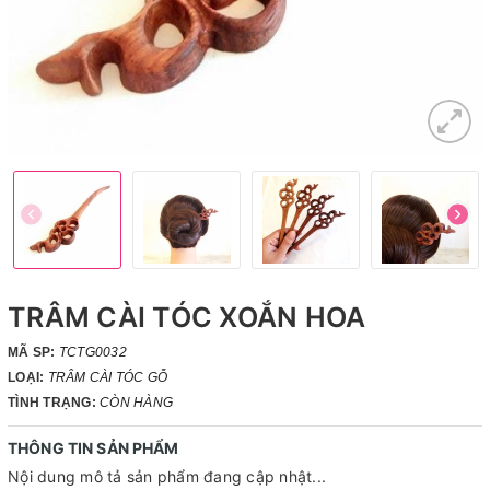
TRÂM CÀI TÓC XOẮN HOA
MÃ SP:
TCTG0032
LOẠI:
TRÂM CÀI TÓC GỖ
TÌNH TRẠNG:
CÒN HÀNG
THÔNG TIN SẢN PHẨM
Nội dung mô tả sản phẩm đang cập nhật...