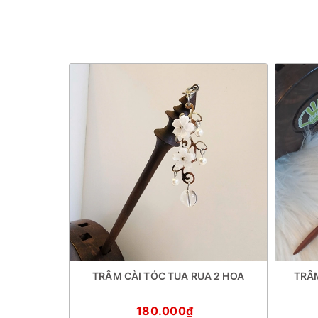
 lá - 2
TRÂM CÀI TÓC TUA RUA 2 HOA
TRÂM
180.000₫