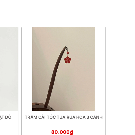
ẠT ĐỎ
TRÂM CÀI TÓC TUA RUA HOA 3 CÁNH
TRÂM CÀI
80.000₫