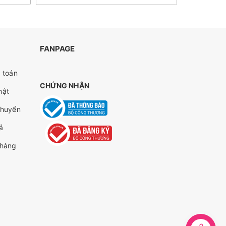
FANPAGE
 toán
CHỨNG NHẬN
mật
chuyển
ả
 hàng