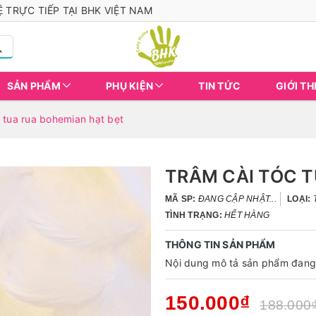
 TRỰC TIẾP TẠI BHK VIỆT NAM
SẢN PHẨM
PHỤ KIỆN
TIN TỨC
GIỚI TH
 tua rua bohemian hạt bẹt
TRÂM CÀI TÓC T
MÃ SP:
ĐANG CẬP NHẬT...
LOẠI:
TÌNH TRẠNG:
HẾT HÀNG
THÔNG TIN SẢN PHẨM
Nội dung mô tả sản phẩm đang 
150.000₫
188.000