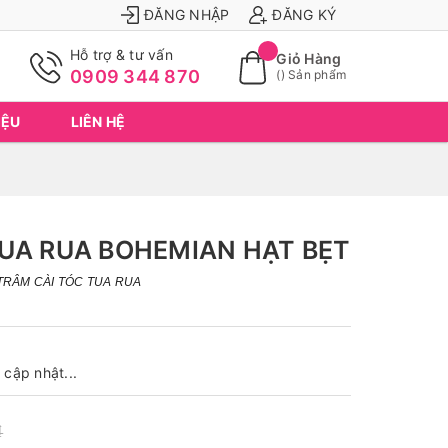
ĐĂNG NHẬP
ĐĂNG KÝ
Hỗ trợ & tư vấn
Giỏ Hàng
0909 344 870
(
) Sản phẩm
IỆU
LIÊN HỆ
UA RUA BOHEMIAN HẠT BẸT
TRÂM CÀI TÓC TUA RUA
cập nhật...
₫