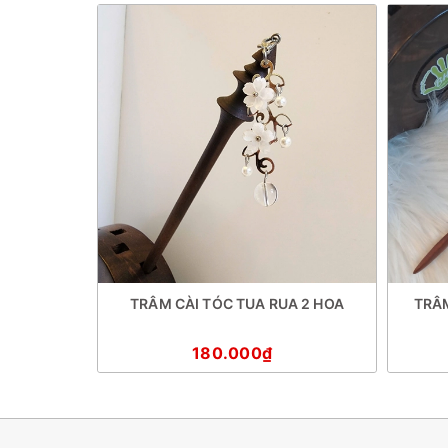
 lá - 2
TRÂM CÀI TÓC TUA RUA 2 HOA
TRÂM
180.000₫