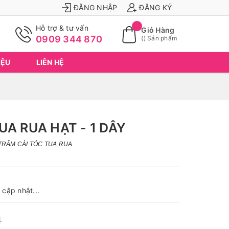
ĐĂNG NHẬP
ĐĂNG KÝ
Hỗ trợ & tư vấn
Giỏ Hàng
0909 344 870
(
) Sản phẩm
IỆU
LIÊN HỆ
UA RUA HẠT - 1 DÂY
TRÂM CÀI TÓC TUA RUA
cập nhật...
₫