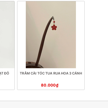
ẠT ĐỎ
TRÂM CÀI TÓC TUA RUA HOA 3 CÁNH
TRÂM CÀI
80.000₫