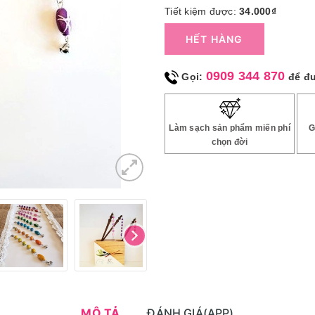
Tiết kiệm được:
34.000₫
HẾT HÀNG
0909 344 870
Gọi:
để đ
Làm sạch sản phẩm miến phí
G
chọn đời
MÔ TẢ
ĐÁNH GIÁ(APP)