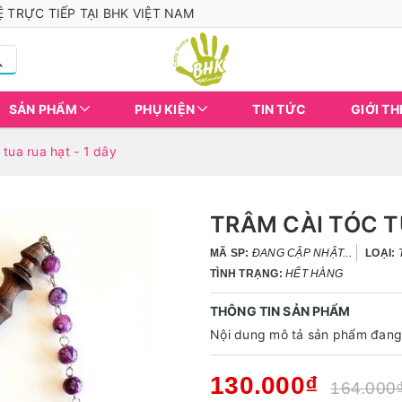
 TRỰC TIẾP TẠI BHK VIỆT NAM
SẢN PHẨM
PHỤ KIỆN
TIN TỨC
GIỚI TH
 tua rua hạt - 1 dây
TRÂM CÀI TÓC T
MÃ SP:
ĐANG CẬP NHẬT...
LOẠI:
TÌNH TRẠNG:
HẾT HÀNG
THÔNG TIN SẢN PHẨM
Nội dung mô tả sản phẩm đang 
130.000₫
164.000