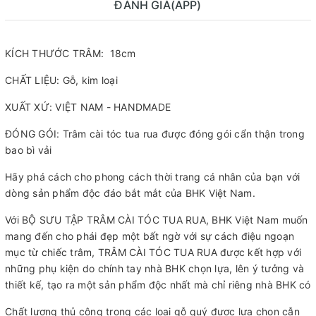
ĐÁNH GIÁ(APP)
KÍCH THƯỚC TRÂM: 18cm
CHẤT LIỆU: Gỗ, kim loại
XUẤT XỨ: VIỆT NAM - HANDMADE
ĐÓNG GÓI: Trâm cài tóc tua rua được đóng gói cẩn thận trong
bao bì vải
Hãy phá cách cho phong cách thời trang cá nhân của bạn với
dòng sản phẩm độc đáo bắt mắt của BHK Việt Nam.
Với BỘ SƯU TẬP TRÂM CÀI TÓC TUA RUA, BHK Việt Nam muốn
mang đến cho phái đẹp một bất ngờ với sự cách điệu ngoạn
mục từ chiếc trâm, TRÂM CÀI TÓC TUA RUA được kết hợp với
những phụ kiện do chính tay nhà BHK chọn lựa, lên ý tưởng và
thiết kế, tạo ra một sản phẩm độc nhất mà chỉ riêng nhà BHK có
Chất lượng thủ công trong các loại gỗ quý được lựa chọn cẫn