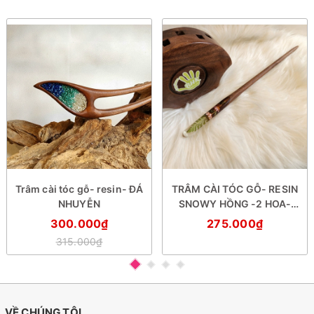
Trâm cài tóc gỗ- resin- ĐÁ
TRÂM CÀI TÓC GỖ- RESIN
NHUYỄN
SNOWY HỒNG -2 HOA-
DƯƠNG SỈ
300.000₫
275.000₫
315.000₫
VỀ CHÚNG TÔI