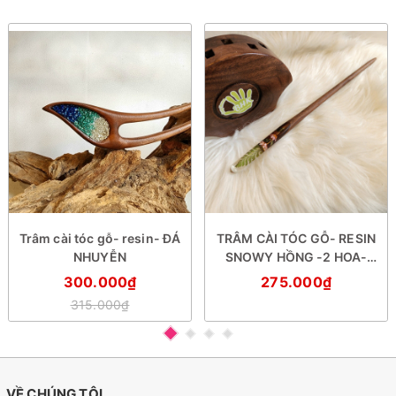
Trâm cài tóc gỗ- resin- ĐÁ
TRÂM CÀI TÓC GỖ- RESIN
NHUYỄN
SNOWY HỒNG -2 HOA-
DƯƠNG SỈ
300.000₫
275.000₫
315.000₫
VỀ CHÚNG TÔI