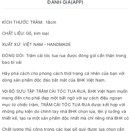
ĐÁNH GIÁ(APP)
KÍCH THƯỚC TRÂM: 18cm
CHẤT LIỆU: Gỗ, kim loại
XUẤT XỨ: VIỆT NAM - HANDMADE
ĐÓNG GÓI: Trâm cài tóc tua rua được đóng gói cẩn thận trong
bao bì vải
Hãy phá cách cho phong cách thời trang cá nhân của bạn với
dòng sản phẩm độc đáo bắt mắt của BHK Việt Nam.
Với BỘ SƯU TẬP TRÂM CÀI TÓC TUA RUA, BHK Việt Nam muốn
mang đến cho phái đẹp một bất ngờ với sự cách điệu ngoạn
mục từ chiếc trâm, TRÂM CÀI TÓC TUA RUA được kết hợp với
những phụ kiện do chính tay nhà BHK chọn lựa, lên ý tưởng và
thiết kế, tạo ra một sản phẩm độc nhất mà chỉ riêng nhà BHK có
Chất lượng thủ công trong các loại gỗ quý được lựa chọn cẫn