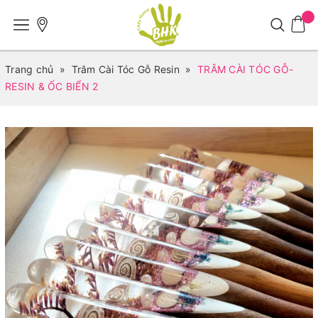
Trang chủ
»
Trâm Cài Tóc Gỗ Resin
»
TRÂM CÀI TÓC GỖ-
RESIN & ỐC BIỂN 2