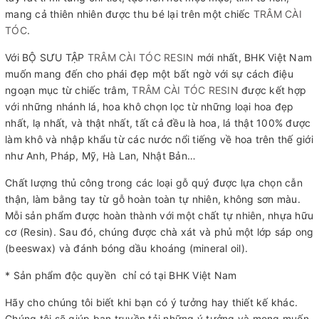
mang cả thiên nhiên được thu bé lại trên một chiếc
TRÂM CÀI
TÓC
.
Với BỘ SƯU TẬP
TRÂM CÀI TÓC RESIN
mới nhất, BHK Việt Nam
muốn mang đến cho phái đẹp một bất ngờ với sự cách điệu
ngoạn mục từ chiếc trâm,
TRÂM CÀI TÓC RESIN
được kết hợp
với những nhánh lá, hoa khô chọn lọc từ những loại hoa đẹp
nhất, lạ nhất, và thật nhất, tất cả đều là hoa, lá thật 100% được
làm khô và nhập khẩu từ các nước nổi tiếng về hoa trên thế giới
như Anh, Pháp, Mỹ, Hà Lan, Nhật Bản…
Chất lượng thủ công trong các loại gỗ quý được lựa chọn cẫn
thận, làm bằng tay từ gỗ hoàn toàn tự nhiên, không sơn màu.
Mỗi sản phẩm được hoàn thành với một chất tự nhiên, nhựa hữu
cơ (Resin). Sau đó, chúng được chà xát và phủ một lớp sáp ong
(beeswax) và đánh bóng dầu khoáng (mineral oil).
* Sản phẩm độc quyền chỉ có tại BHK Việt Nam
Hãy cho chúng tôi biết khi bạn có ý tưởng hay thiết kế khác.
Chúng tôi sẽ giúp bạn truyền tải những ý tưởng và mong muốn