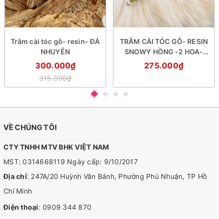
Trâm cài tóc gỗ- resin- ĐÁ
TRÂM CÀI TÓC GỖ- RESIN
NHUYỄN
SNOWY HỒNG -2 HOA-
DƯƠNG SỈ
300.000₫
275.000₫
315.000₫
VỀ CHÚNG TÔI
CTY TNHH MTV BHK VIỆT NAM
MST: 0314668119 Ngày cấp: 9/10/2017
Địa chỉ
: 247A/20 Huỳnh Văn Bánh, Phường Phú Nhuận, TP Hồ
Chí Minh
Điện thoại
:
0909 344 870