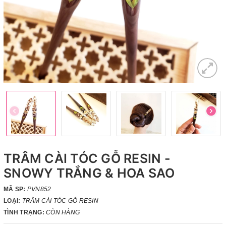
TRÂM CÀI TÓC GỖ RESIN -
SNOWY TRẮNG & HOA SAO
MÃ SP:
PVN852
LOẠI:
TRÂM CÀI TÓC GỖ RESIN
TÌNH TRẠNG:
CÒN HÀNG