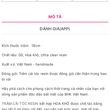
MÔ TẢ
ĐÁNH GIÁ(APP)
Kích thước trâm: 18cm
Chất liệu: Gỗ, Hoa khô, Ultra clear resin
Xuất xứ: Việt Nam - handmade
Đóng gói: Trâm cài tóc resin được đóng gói cẩn thận trong bao
bì vải
Hãy phá cách cho phong cách thời trang cá nhân của bạn với
dòng sản phẩm độc đáo bắt mắt của BHK Việt Nam.
TRÂM CÀI TÓC RESIN
kết hợp HOA KHÔ được chế tác bằng
tay rất tỉ mỉ từng chi tiết, tạo nên nét mộc mạc, tinh tế hơn,