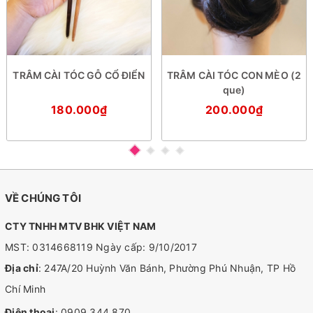
TRÂM CÀI TÓC GỖ CỔ ĐIỂN
TRÂM CÀI TÓC CON MÈO (2
que)
180.000₫
200.000₫
VỀ CHÚNG TÔI
CTY TNHH MTV BHK VIỆT NAM
MST: 0314668119 Ngày cấp: 9/10/2017
Địa chỉ
: 247A/20 Huỳnh Văn Bánh, Phường Phú Nhuận, TP Hồ
Chí Minh
Điện thoại
:
0909 344 870