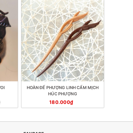
OI
HOÀN ĐẾ PHƯỢNG LINH CẨM MỊCH
TRÂM 
HÚC PHƯỢNG
180.000₫
18
₫