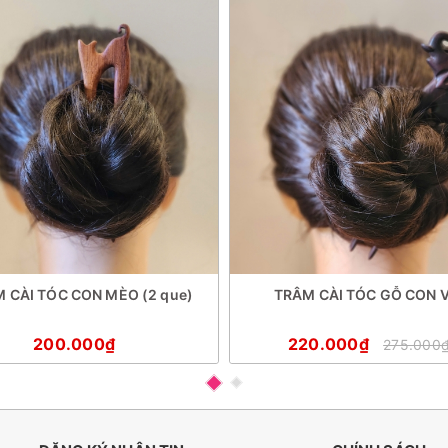
 CÀI TÓC CON MÈO (2 que)
TRÂM CÀI TÓC GỖ CON V
200.000₫
220.000₫
275.000