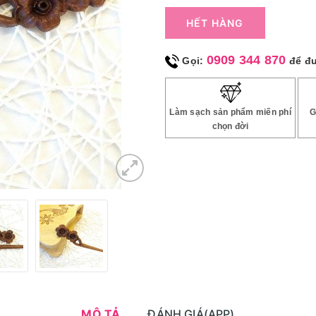
HẾT HÀNG
0909 344 870
Gọi:
để đ
Làm sạch sản phẩm miến phí
G
chọn đời
MÔ TẢ
ĐÁNH GIÁ(APP)