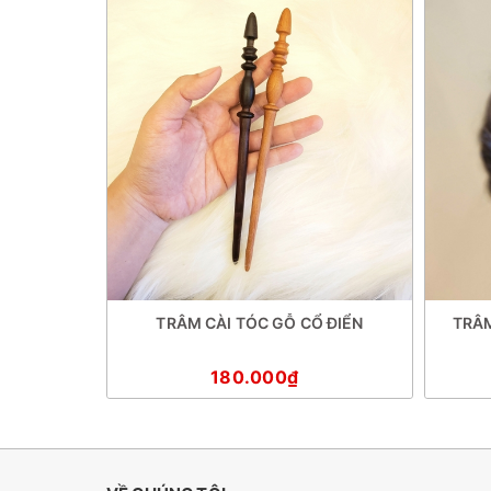
MPLE 7
TRÂM CÀI TÓC GỖ CỔ ĐIỂN
TRÂM
180.000₫