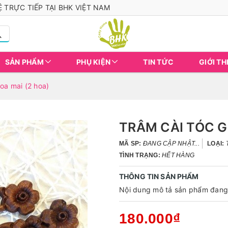
 TRỰC TIẾP TẠI BHK VIỆT NAM
SẢN PHẨM
PHỤ KIỆN
TIN TỨC
GIỚI TH
oa mai (2 hoa)
TRÂM CÀI TÓC G
MÃ SP:
ĐANG CẬP NHẬT...
LOẠI:
TÌNH TRẠNG:
HẾT HÀNG
THÔNG TIN SẢN PHẨM
Nội dung mô tả sản phẩm đang 
180.000₫