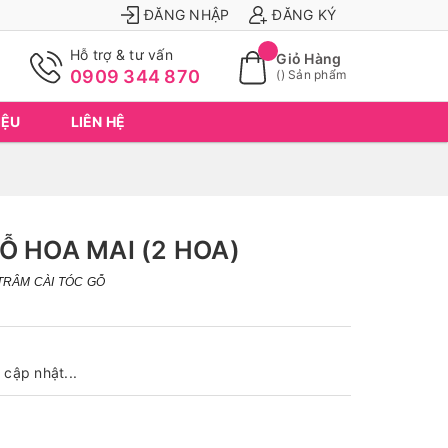
ĐĂNG NHẬP
ĐĂNG KÝ
Hỗ trợ & tư vấn
Giỏ Hàng
0909 344 870
(
) Sản phẩm
IỆU
LIÊN HỆ
Ỗ HOA MAI (2 HOA)
TRÂM CÀI TÓC GỖ
cập nhật...