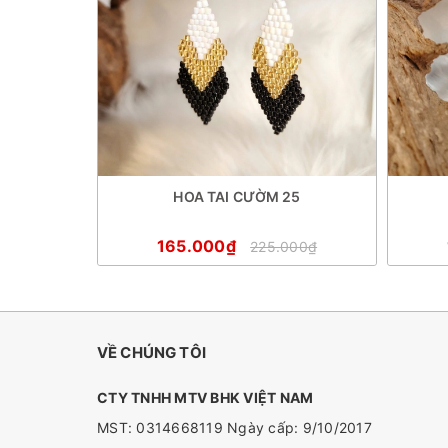
18
HOA TAI CƯỜM 25
165.000₫
000₫
225.000₫
VỀ CHÚNG TÔI
CTY TNHH MTV BHK VIỆT NAM
MST: 0314668119 Ngày cấp: 9/10/2017