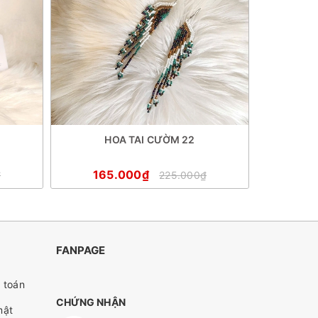
HOA TAI CƯỜM 22
H
165.000₫
16
₫
225.000₫
FANPAGE
 toán
CHỨNG NHẬN
mật