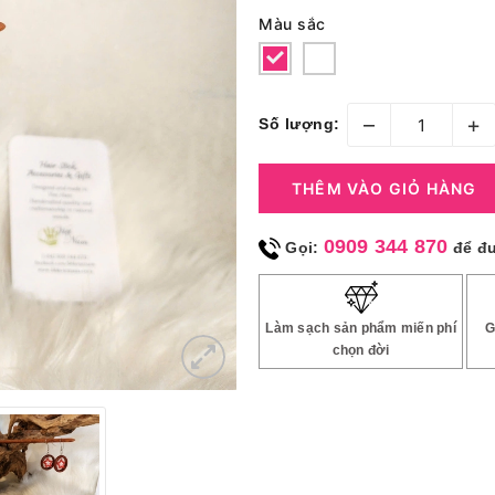
Màu sắc
–
+
Số lượng:
THÊM VÀO GIỎ HÀNG
0909 344 870
Gọi:
để đ
Làm sạch sản phẩm miến phí
G
chọn đời