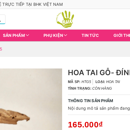
 TRỰC TIẾP TẠI BHK VIỆT NAM
SẢN PHẨM
PHỤ KIỆN
TIN TỨC
GIỚI TH
5
HOA TAI GỖ- ĐÍ
MÃ SP:
HTG5
LOẠI:
HOA TAI
TÌNH TRẠNG:
CÒN HÀNG
THÔNG TIN SẢN PHẨM
Nội dung mô tả sản phẩm đang 
165.000₫