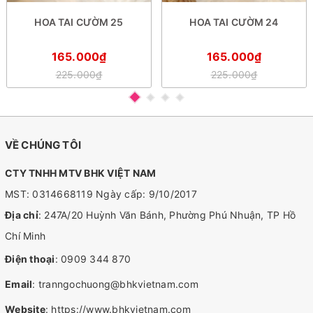
HOA TAI CƯỜM 25
HOA TAI CƯỜM 24
165.000₫
165.000₫
225.000₫
225.000₫
VỀ CHÚNG TÔI
CTY TNHH MTV BHK VIỆT NAM
MST: 0314668119 Ngày cấp: 9/10/2017
Địa chỉ
: 247A/20 Huỳnh Văn Bánh, Phường Phú Nhuận, TP Hồ
Chí Minh
Điện thoại
:
0909 344 870
Email
:
tranngochuong@bhkvietnam.com
Website
:
https://www.bhkvietnam.com